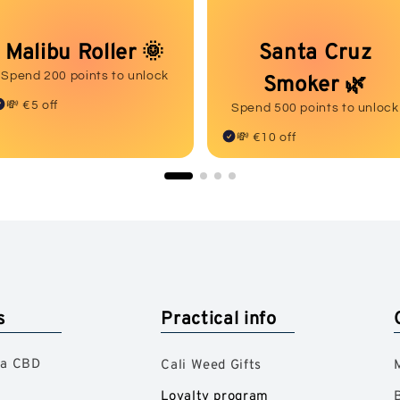
Malibu Roller 🌞
Santa Cruz
Smoker 🌿
Spend 200 points to unlock
💸 €5 off
Spend 500 points to unlock
💸 €10 off
s
Practical info
 a CBD
Cali Weed Gifts
Loyalty program