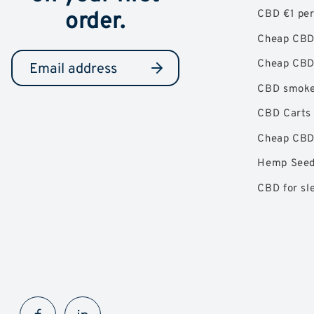
order.
CBD €1 pe
Cheap CBD
Cheap CBD
CBD smok
CBD Carts
Cheap CBD 
Hemp Seed
CBD for sl