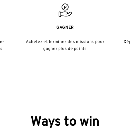
GAGNER
 e-
Achetez et terminez des missions pour
Dép
es
gagner plus de points
Ways to win