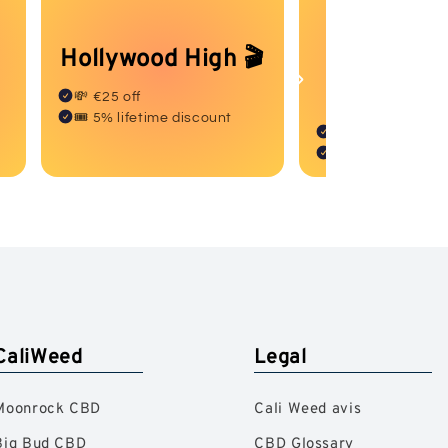
Hollywood High 🎬
Golden St
✨
💸 €25 off
🎟️ 5% lifetime discount
💸 €50 off
🎟️ 10% lifetime 
CaliWeed
Legal
Moonrock CBD
Cali Weed avis
Big Bud CBD
CBD Glossary