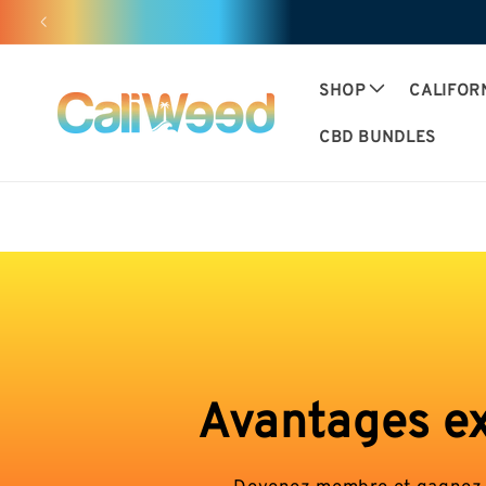
and
move
on to
content
SHOP
CALIFOR
CBD BUNDLES
Avantages ex
Devenez membre et gagnez de