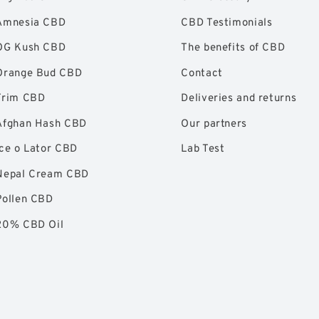
Amnesia CBD
CBD Testimonials
OG Kush CBD
The benefits of CBD
Orange Bud CBD
Contact
Trim CBD
Deliveries and returns
Afghan Hash CBD
Our partners
Ice o Lator CBD
Lab Test
Nepal Cream CBD
Pollen CBD
20% CBD Oil