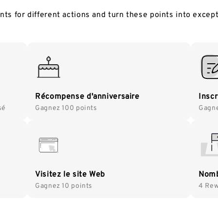
ts for different actions and turn these points into excep
Récompense d'anniversaire
Insc
sé
Gagnez 100 points
Gagne
Visitez le site Web
Nomb
Gagnez 10 points
4 Rew