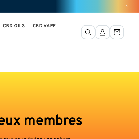
CBD OILS
CBD VAPE
Connection
Basket
cieux membres
 que vous faites vos achats.