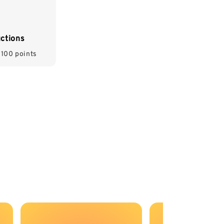
uctions
 100 points
enses et avantages réservés rien que pour vous.