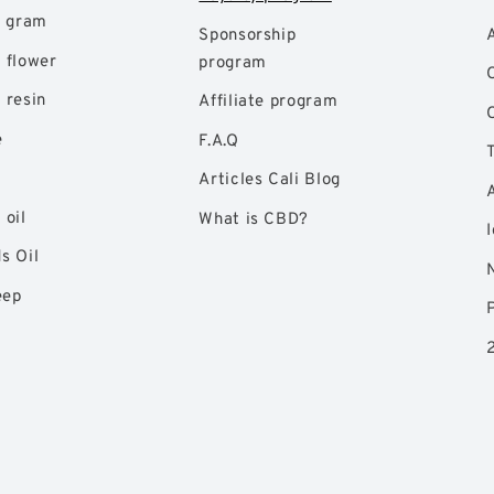
r gram
Sponsorship
 flower
program
 resin
Affiliate program
e
F.A.Q
Articles Cali Blog
oil
What is CBD?
s Oil
eep