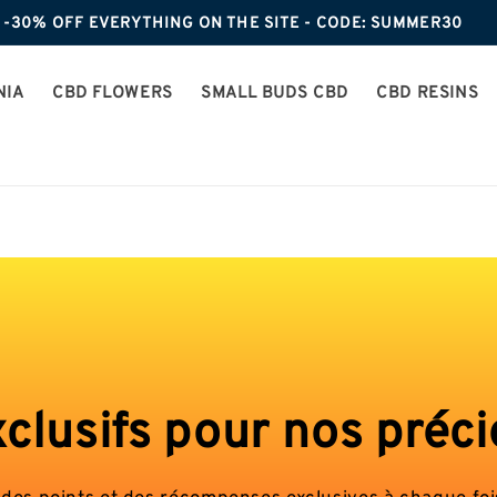
-30% OFF EVERYTHING ON THE SITE - CODE: SUMMER30
NIA
CBD FLOWERS
SMALL BUDS CBD
CBD RESINS
clusifs pour nos pré
s points et des récompenses exclusives à chaque fois